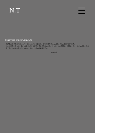
N.T
Fragment of Everyday Life
​生活圏の中で自分の見たものや感じたものを記録する。特別な場所ではない誰にでもある目の前の世界。
​そんな世界を見つめ、微かに感じる何かを五感を通して受け止める。そして、その空間を、時間を、光を、自分の世界へ作り
替えることのできるもの。それが、私にとっての写真表現です。
田畑信之